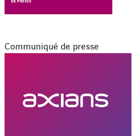
DE PRESSE
Carrières
Implantations
Communiqué de presse
Nous contacter