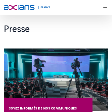
FRANCE
Presse
DÉCOUVREZ AXIANS
EXPERTISES
INNOVATIONS
SECTEURS D’ACTIVITÉ
NEWS
SOYEZ INFORMÉS DE NOS COMMUNIQUÉS