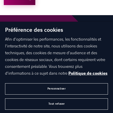
Carrières
Implantations
Préférence des cookies
Nous contacter
Afin d’optimiser les performances, les fonctionnalités et
l’interactivité de notre site, nous utilisons des cookies
linkedin
spotify
youtube
techniques, des cookies de mesure d’audience et des
cookies de réseaux sociaux, dont certains requièrent votre
consentement préalable. Vous trouverez plus
d’informations à ce sujet dans notre
Politique de cookies
DÉCOUVREZ AXIANS
LINKEDIN
YOUTUBE
SPOTIFY
CARRIÈRES
Personnaliser
NOUS CONTACTER
Tout refuser