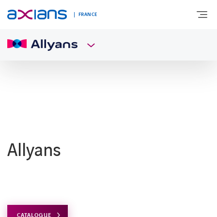
FRANCE
DÉCOUVREZ AXIANS
EXPERTISES
INNOVATIONS
Allyans
SECTEURS D’ACTIVITÉ
NEWS
CATALOGUE