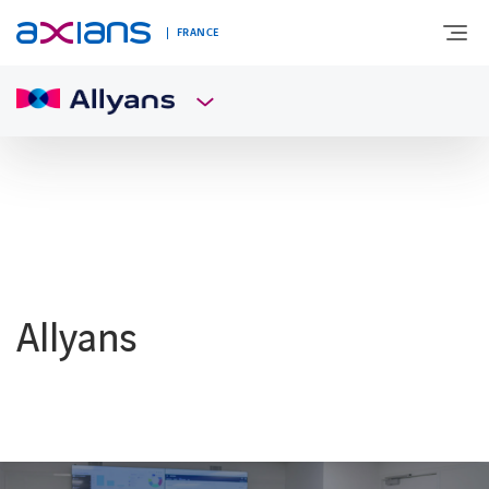
FRANCE
DÉCOUVREZ AXIANS
EXPERTISES
INNOVATIONS
Allyans
SECTEURS D’ACTIVITÉ
NEWS